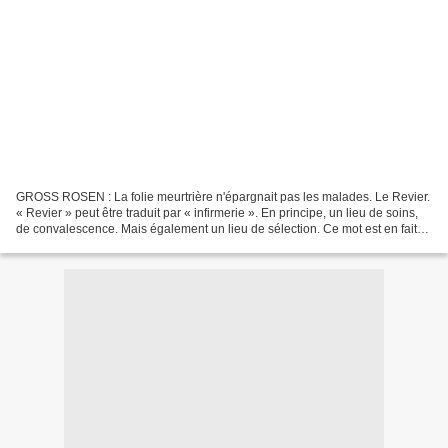
GROSS ROSEN : La folie meurtrière n'épargnait pas les malades. Le Revier.
« Revier » peut être traduit par « infirmerie ». En principe, un lieu de soins,
de convalescence. Mais également un lieu de sélection. Ce mot est en fait
l'abréviation d e Krankenrevier...