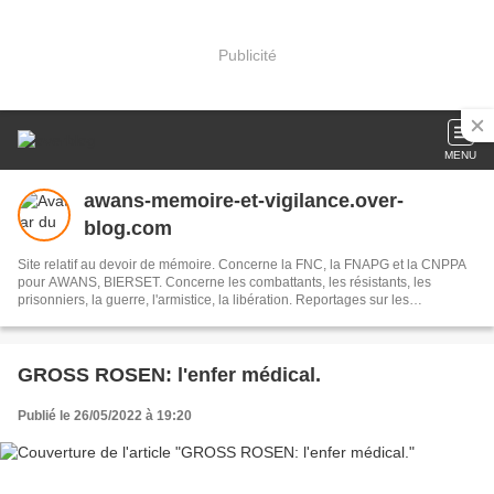
Publicité
MENU
awans-memoire-et-vigilance.over-
blog.com
Site relatif au devoir de mémoire. Concerne la FNC, la FNAPG et la CNPPA
pour AWANS, BIERSET. Concerne les combattants, les résistants, les
prisonniers, la guerre, l'armistice, la libération. Reportages sur les
commémorations, les Monuments aux Morts, la Fête Nationale. Discours 11
novembre, 21 juillet et autres.
GROSS ROSEN: l'enfer médical.
Publié le 26/05/2022 à 19:20