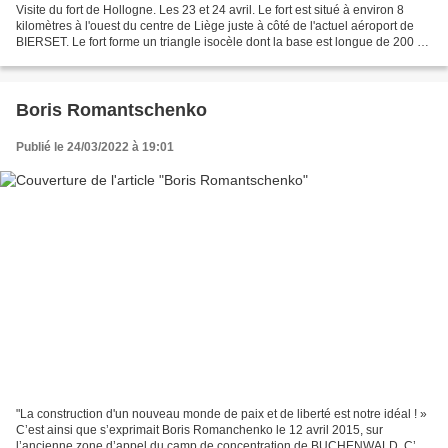
Visite du fort de Hollogne. Les 23 et 24 avril. Le fort est situé à environ 8
kilomètres à l'ouest du centre de Liège juste à côté de l'actuel aéroport de
BIERSET. Le fort forme un triangle isocèle dont la base est longue de 200 m
et les côtés de 225...
Boris Romantschenko
Publié le 24/03/2022 à 19:01
"La construction d'un nouveau monde de paix et de liberté est notre idéal ! »
C’est ainsi que s’exprimait Boris Romanchenko le 12 avril 2015, sur
l’ancienne zone d’appel du camp de concentration de BUCHENWALD. C’est