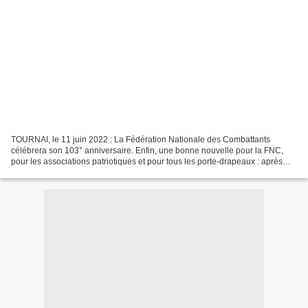
TOURNAI, le 11 juin 2022 : La Fédération Nationale des Combattants
célébrera son 103° anniversaire. Enfin, une bonne nouvelle pour la FNC,
pour les associations patriotiques et pour tous les porte-drapeaux : après
deux ans de quasi-inactivité forcée suite...