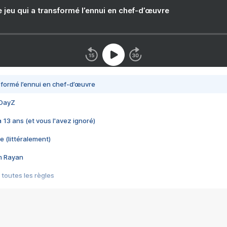
e jeu qui a transformé l’ennui en chef-d’œuvre
nsformé l’ennui en chef-d’œuvre
 DayZ
 a 13 ans (et vous l'avez ignoré)
e (littéralement)
im Rayan
 toutes les règles
s les jeux vidéo
us choquant de Rockstar ? - Le scandale BULLY