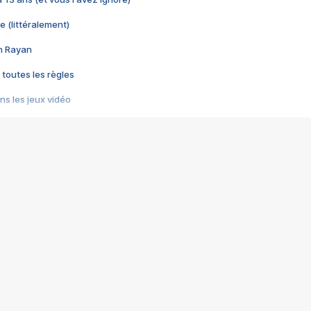
e (littéralement)
im Rayan
 toutes les règles
s les jeux vidéo
us choquant de Rockstar ? - Le scandale BULLY
e plus moche de Steam
du RÊVE tourne au CAUCHEMAR
pendant 8 heures
it… à tort
umiliés par un jeu vidéo
ire - Final Fantasy 8
ti un empire - Age of Empires