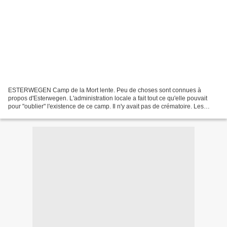
ESTERWEGEN Camp de la Mort lente. Peu de choses sont connues à
propos d'Esterwegen. L'administration locale a fait tout ce qu'elle pouvait
pour "oublier" l'existence de ce camp. Il n'y avait pas de crématoire. Les
centaines de victimes sont enterrées...