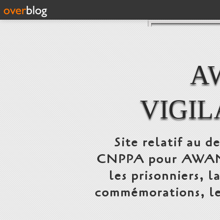
A
VIGI
Site relatif au 
CNPPA pour AWANS,
les prisonniers, l
commémorations, le