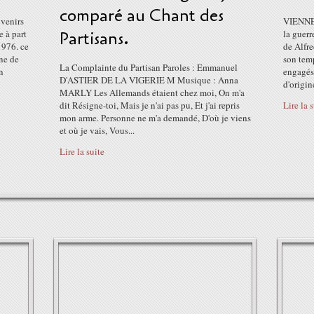
comparé au Chant des
venirs
VIENNE 
 à part
Partisans.
la guerr
1976. ce
de Alfre
ne de
son temp
La Complainte du Partisan Paroles : Emmanuel
n
engagés 
D'ASTIER DE LA VIGERIE M Musique : Anna
d'origine
MARLY Les Allemands étaient chez moi, On m'a
dit Résigne-toi, Mais je n'ai pas pu, Et j'ai repris
Lire la 
mon arme. Personne ne m'a demandé, D'où je viens
et où je vais, Vous...
Lire la suite