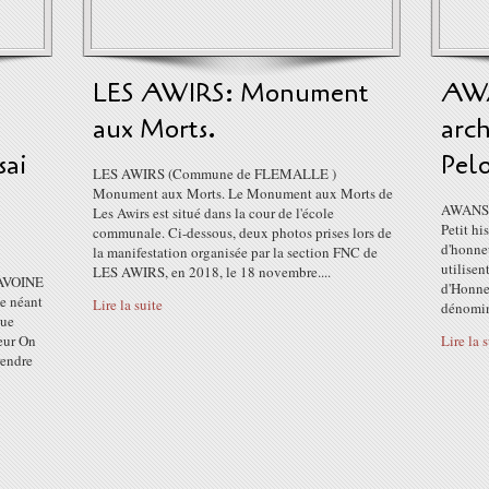
LES AWIRS: Monument
AWA
aux Morts.
arch
sai
Pel
LES AWIRS (Commune de FLEMALLE )
Monument aux Morts. Le Monument aux Morts de
AWANS :
Les Awirs est situé dans la cour de l'école
Petit hi
communale. Ci-dessous, deux photos prises lors de
d'honne
la manifestation organisée par la section FNC de
utilise
LES AWIRS, en 2018, le 18 novembre....
LAVOINE
d'Honneu
le néant
Lire la suite
dénomin
que
eur On
Lire la 
rendre