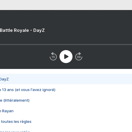
 Battle Royale - DayZ
 DayZ
 a 13 ans (et vous l'avez ignoré)
e (littéralement)
im Rayan
 toutes les règles