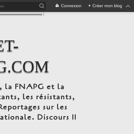
Connexion
+
Créer mon blog
T-
G.COM
C, la FNAPG et la
s, les résistants,
 Reportages sur les
ionale. Discours 11