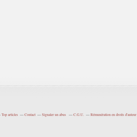
Top articles
Contact
Signaler un abus
C.G.U.
Rémunération en droits d'auteur