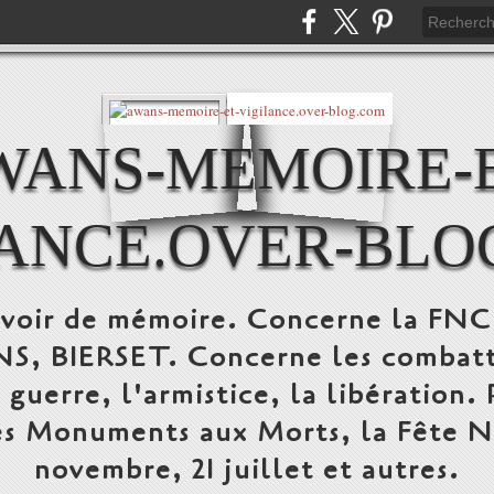
WANS-MEMOIRE-E
LANCE.OVER-BLO
devoir de mémoire. Concerne la FN
 BIERSET. Concerne les combattant
a guerre, l'armistice, la libération.
s Monuments aux Morts, la Fête Nat
novembre, 21 juillet et autres.