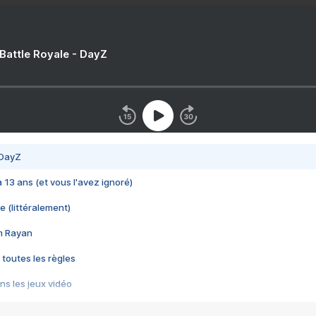
 Battle Royale - DayZ
 DayZ
 a 13 ans (et vous l'avez ignoré)
e (littéralement)
im Rayan
 toutes les règles
s les jeux vidéo
us choquant de Rockstar ? - Le scandale BULLY