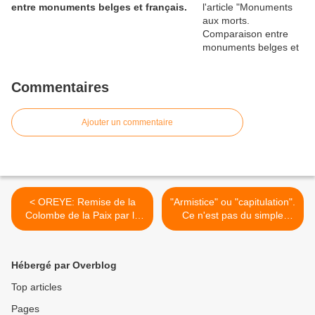
entre monuments belges et français.
Commentaires
Ajouter un commentaire
< OREYE: Remise de la
"Armistice" ou "capitulation".
Colombe de la Paix par la
Ce n'est pas du simple
FNC "Provincede LIEGE"
vocabulaire.( Mise au point
de la FNC) >
Hébergé par Overblog
Top articles
Pages