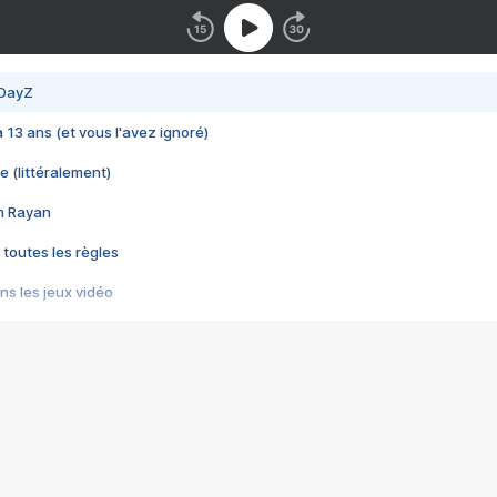
 DayZ
 a 13 ans (et vous l'avez ignoré)
e (littéralement)
im Rayan
 toutes les règles
s les jeux vidéo
us choquant de Rockstar ? - Le scandale BULLY
e plus moche de Steam
du RÊVE tourne au CAUCHEMAR
pendant 8 heures
it… à tort