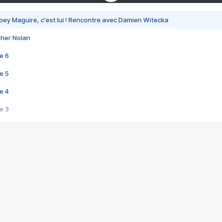
bey Maguire, c'est lui ! Rencontre avec Damien Witecka
pher Nolan
e 6
e 5
e 4
e 3
s créatrices de la VF !
e 2
e 1
e Mektoub My Love arrive enfin ! Rencontre avec Shaïn Boumedine et Sal
i : après Toni en famille
elle réalise le bouleversant Dites lui que je l'aime