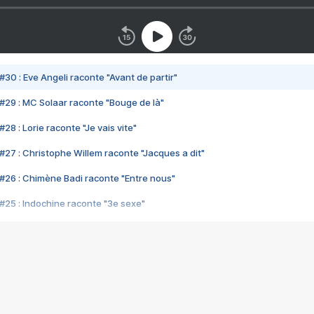
#30 : Eve Angeli raconte "Avant de partir"
#29 : MC Solaar raconte "Bouge de là"
28 : Lorie raconte "Je vais vite"
#27 : Christophe Willem raconte "Jacques a dit"
#26 : Chimène Badi raconte "Entre nous"
#25 : Indochine raconte "3e sexe"
#24 : Zaho raconte "C'est chelou"
#23 : Patrick Bruel raconte "Au café des délices"
#22 : Kyo raconte "Le chemin"
#21 : Nolwenn Leroy raconte "Cassé"