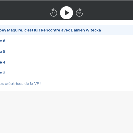
bey Maguire, c'est lui ! Rencontre avec Damien Witecka
e 6
e 5
e 4
e 3
s créatrices de la VF !
e 2
e 1
e Mektoub My Love arrive enfin ! Rencontre avec Shaïn Boumedine et Sal
i : après Toni en famille