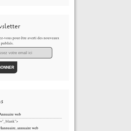
sletter
z-vous pour être averti des nouveaux
s publiés.
ns
et="_blank">