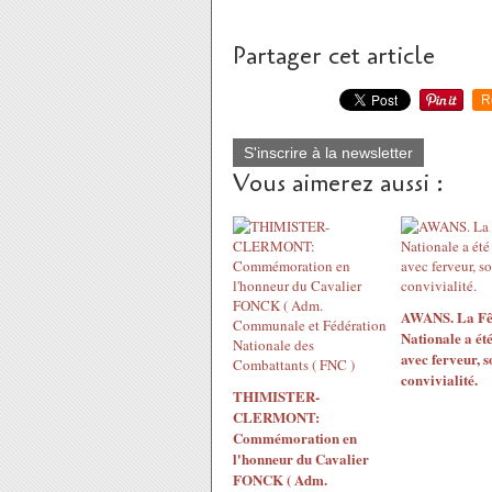
Partager cet article
R
S'inscrire à la newsletter
Vous aimerez aussi :
AWANS. La Fê
Nationale a ét
avec ferveur, s
convivialité.
THIMISTER-
CLERMONT:
Commémoration en
l'honneur du Cavalier
FONCK ( Adm.