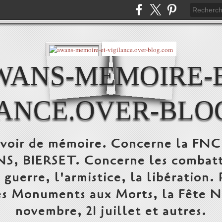
WANS-MEMOIRE-E
LANCE.OVER-BLO
devoir de mémoire. Concerne la FN
 BIERSET. Concerne les combattant
a guerre, l'armistice, la libération.
s Monuments aux Morts, la Fête Nat
novembre, 21 juillet et autres.