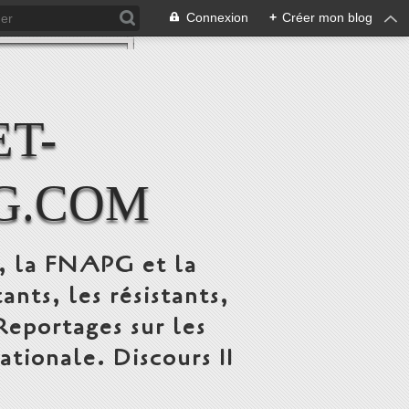
Connexion
+
Créer mon blog
T-
G.COM
C, la FNAPG et la
s, les résistants,
 Reportages sur les
ionale. Discours 11