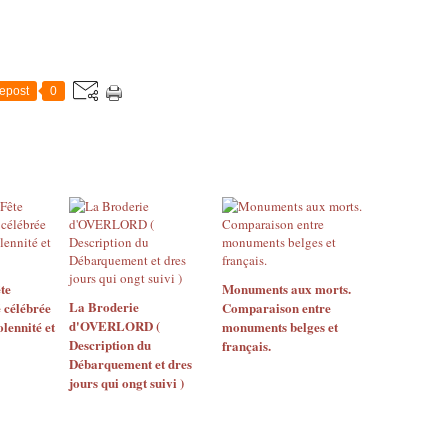
epost
0
te
Monuments aux morts.
La Broderie
é célébrée
Comparaison entre
d'OVERLORD (
olennité et
monuments belges et
Description du
français.
Débarquement et dres
jours qui ongt suivi )