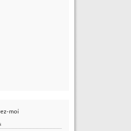
vez-moi
S