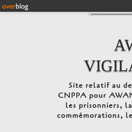
A
VIGI
Site relatif au 
CNPPA pour AWANS,
les prisonniers, l
commémorations, le