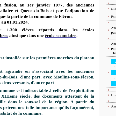
la fusion, au 1er janvier 1977, des anciennes
an
laire et Queue-du-Bois et par l'adjonction de
que-là partie de la commune de Fléron.
Pou
 au 01.01.2024.
Ann
: 1.300 élèves répartis dans les écoles
pas
ibres
ainsi que dans une
école secondaire
.
Ann
pas
Th
 installée sur les premières marches du plateau
st agrandie en s'associant avec les anciennes
-du-Bois, d'une part, avec Moulins-sous-Fléron,
es deux versants, d'autre part
.
ommune est indissociable à celle de l'exploitation
His
XIIIème siècle, des documents attestent de la
lle dans le sous-sol de la région. A partir du
Ann
 prirent une telle importance qu'ils façonnèrent,
'habitat de la commune.