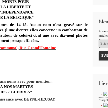
MORTS POUR
LA LIBERTÉ ET
'INDÉPENDANCE
E LA BELGIQUE"
New
times de 14-18. Aucun nom n'est gravé sur le
s (l'une d'entre elles concerne un combattant de
Abonne
autour de celui-ci dont une avec dix-neuf photos
article
ement presqu'effacées.
Email
 communal, Rue Grand'Fontaine
ns noms avec pour mention :
Lie
"À NOS MARTYRS
DES 2 GUERRES"
naissance avec BEYNE-HEUSAY
" targ