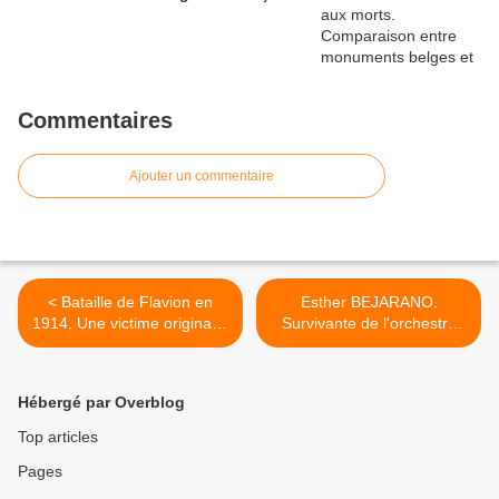
Commentaires
Ajouter un commentaire
< Bataille de Flavion en
Esther BEJARANO.
1914. Une victime originaire
Survivante de l'orchestre
d'AWANS ( VILLERS
des femmes d'Auschwitz
L'EVÊQUE ) NOE Pierre.
est morte. Sa vi et son
oeuvre. >
Hébergé par Overblog
Top articles
Pages