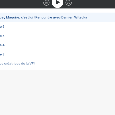
bey Maguire, c'est lui ! Rencontre avec Damien Witecka
e 6
e 5
e 4
e 3
s créatrices de la VF !
e 2
e 1
e Mektoub My Love arrive enfin ! Rencontre avec Shaïn Boumedine et Sal
i : après Toni en famille
elle réalise le bouleversant Dites lui que je l'aime