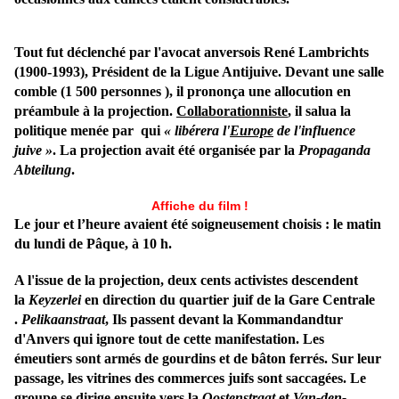
Tout fut déclenché par
l'avocat anversois René Lambrichts
(1900-1993), Président de la Ligue Antijuive. Devant une salle
comble (1 500 personnes ), il prononça une allocution en
préambule à la projection.
Collaborationniste
, il salua la
politique menée par qui
« libérera l'
Europe
de l'influence
juive »
. La projection avait été
organisée par la
Propaganda
Abteilung
.
Affiche du film !
Le jour et l’heure avaient été soigneusement choisis : le matin
du lundi de Pâque, à 10 h.
A l'issue de la projection, deux cents activistes descendent
la
Keyzerlei
en direction du quartier juif de la Gare Centrale
.
Pelikaanstraat
, Ils passent devant la Kommandandtur
d'Anvers qui ignore tout de cette manifestation. Les
émeutiers sont armés de gourdins et de bâton ferrés. Sur leur
passage, les vitrines des commerces juifs sont saccagées. Le
groupe se dirige ensuite vers la
Oostenstraat
et
Van-den-