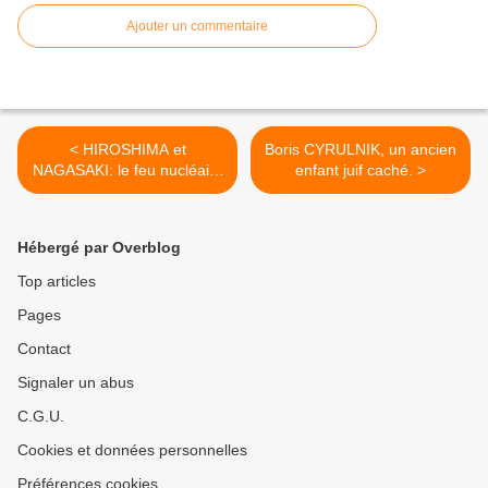
Ajouter un commentaire
< HIROSHIMA et
Boris CYRULNIK, un ancien
NAGASAKI: le feu nucléaire
enfant juif caché. >
ou Albert CAMUS opposé à
TEILHARD de CHARDIN !
Hébergé par Overblog
Top articles
Pages
Contact
Signaler un abus
C.G.U.
Cookies et données personnelles
Préférences cookies