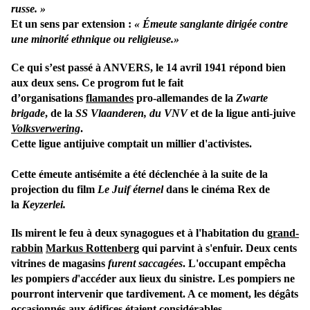
russe. »
Et un sens par extension :
« Émeute sanglante dirigée contre
une minorité ethnique ou religieuse.»
Ce qui s’est passé à ANVERS, le 14 avril 1941 répond bien
aux deux sens. Ce progrom fut
le fait
d’organisations
flamandes
pro-allemandes de la
Zwarte
brigade
, de la
SS Vlaanderen
, du VNV
et
de la ligue anti-juive
Volksverwering
.
Cette ligue antijuive comptait un millier d'activistes.
Cette émeute antisémite a été déclenchée à la suite de la
projection du film
Le Juif éternel
dans le cinéma Rex de
la
Keyzerlei.
Ils mirent le feu à deux synagogues et à l'habitation du
grand-
rabbin
Markus Rottenberg
qui parvint à s'enfuir. Deux cents
vitrines de magasins
furent saccagées
. L'occupant empêcha
l
es
pompiers
d
'acc
é
der
aux lieux du sinistre. Les pompiers
ne
pourront intervenir que tardivement. A ce moment, les dégâts
occasionnés aux édifices étaient considérables.