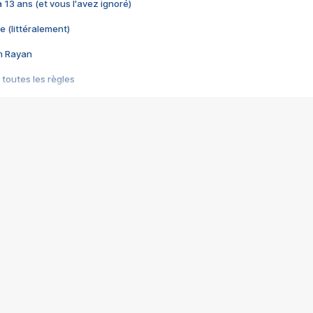
 a 13 ans (et vous l'avez ignoré)
e (littéralement)
im Rayan
 toutes les règles
s les jeux vidéo
us choquant de Rockstar ? - Le scandale BULLY
e plus moche de Steam
du RÊVE tourne au CAUCHEMAR
pendant 8 heures
it… à tort
umiliés par un jeu vidéo
ire - Final Fantasy 8
ti un empire - Age of Empires