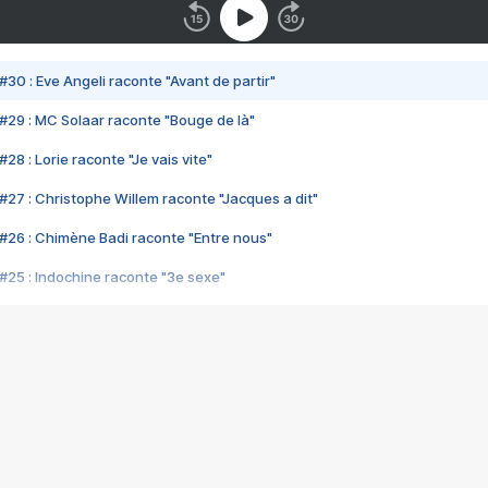
#30 : Eve Angeli raconte "Avant de partir"
#29 : MC Solaar raconte "Bouge de là"
28 : Lorie raconte "Je vais vite"
#27 : Christophe Willem raconte "Jacques a dit"
#26 : Chimène Badi raconte "Entre nous"
#25 : Indochine raconte "3e sexe"
#24 : Zaho raconte "C'est chelou"
#23 : Patrick Bruel raconte "Au café des délices"
#22 : Kyo raconte "Le chemin"
#21 : Nolwenn Leroy raconte "Cassé"
#20 : Patrick Hernandez raconte "Born to be alive"