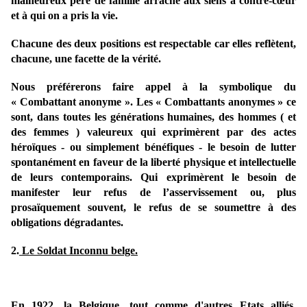
malheureux père de famille arraché aux siens à contre-cœur
et à qui on a pris la vie.
Chacune des deux positions est respectable car elles reflètent,
chacune, une facette de la vérité.
Nous préférerons faire appel à la symbolique du
« Combattant anonyme ». Les « Combattants anonymes » ce
sont, dans toutes les générations humaines, des hommes ( et
des femmes ) valeureux qui exprimèrent par des actes
héroïques - ou simplement bénéfiques
- le besoin de lutter
spontanément en faveur de la liberté physique
et intellectuelle
de leurs contemporains. Qui exprimèrent le besoin de
manifester leur refus de l’asservissement ou, plus
prosaïquement souvent, le refus de se soumettre à des
obligations dégradantes.
2.
Le Soldat Inconnu belge.
En 1922, la Belgique, tout comme d'autres Etats alliés,