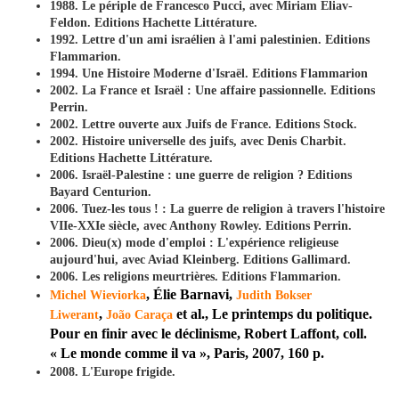
1988. Le périple de Francesco Pucci, avec Miriam Eliav-
Feldon. Editions Hachette Littérature.
1992. Lettre d'un ami israélien à l'ami palestinien. Editions
Flammarion.
1994. Une Histoire Moderne d'Israël. Editions Flammarion
2002. La France et Israël : Une affaire passionnelle. Editions
Perrin.
2002. Lettre ouverte aux Juifs de France. Editions Stock.
2002. Histoire universelle des juifs, avec Denis Charbit.
Editions Hachette Littérature.
2006. Israël-Palestine : une guerre de religion ? Editions
Bayard Centurion.
2006. Tuez-les tous ! : La guerre de religion à travers l'histoire
VIIe-XXIe siècle, avec Anthony Rowley. Editions Perrin.
2006. Dieu(x) mode d'emploi : L'expérience religieuse
aujourd'hui, avec Aviad Kleinberg. Editions Gallimard.
2006. Les religions meurtrières. Editions Flammarion.
, Élie Barnavi,
Michel Wieviorka
Judith Bokser
,
et al.
,
Le printemps du politique.
Liwerant
João Caraça
Pour en finir avec le déclinisme
, Robert Laffont, coll.
« Le monde comme il va », Paris, 2007, 160 p.
2008. L'Europe frigide.