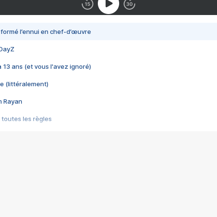
nsformé l’ennui en chef-d’œuvre
 DayZ
 a 13 ans (et vous l'avez ignoré)
e (littéralement)
im Rayan
 toutes les règles
s les jeux vidéo
us choquant de Rockstar ? - Le scandale BULLY
e plus moche de Steam
du RÊVE tourne au CAUCHEMAR
pendant 8 heures