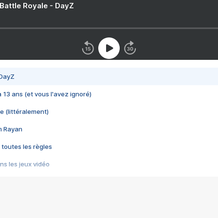
 Battle Royale - DayZ
 DayZ
 a 13 ans (et vous l'avez ignoré)
e (littéralement)
im Rayan
 toutes les règles
s les jeux vidéo
us choquant de Rockstar ? - Le scandale BULLY
e plus moche de Steam
du RÊVE tourne au CAUCHEMAR