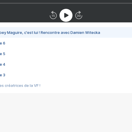
bey Maguire, c'est lui ! Rencontre avec Damien Witecka
e 6
e 5
e 4
e 3
s créatrices de la VF !
e 2
e 1
e Mektoub My Love arrive enfin ! Rencontre avec Shaïn Boumedine et Sal
i : après Toni en famille