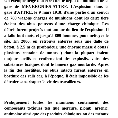
Un exemple belge doit être cité: le dépôt de munition de la
gare de MEVERGNIES-ATTRE.
L'explosion dans la
gare d'ATTRE, le 9 mars 1918, d'une partie d'un convoi
de 780 wagons chargés de
munitions dont les deux tiers
étaient des obus pourvus d'une charge chimique. Les
débris furent projetés tout autour du lieu de l'explosion. Il
a fallu huit mois, et jusqu’à 800 hommes, pour nettoyer le
site. En 2006, on retrouva enterrés
sous une dalle de
béton, à 2,5 m de profondeur, une énorme masse d'obus (
plusieurs centaine de tonnes ) dont la plupart étaient
toujours actifs et renfermaient des explosifs, voire des
substances toxiques dont le fameux gaz moutarde. Après
la fin des hostilités, les obus intacts furent enterrés en
bordure des rails car, à l'époque, il était impossible de les
détruire sans risquer la vie des travailleurs.
Pratiquement toutes les munitions contenaient des
composants toxiques tels que mercure, plomb, arsenic,
antimoine ainsi que des produits chimiques ou des métaux