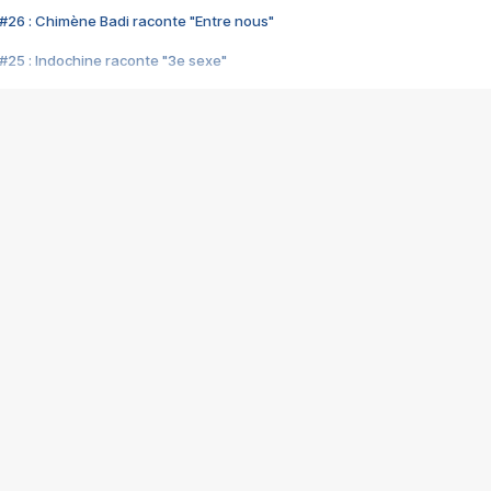
#26 : Chimène Badi raconte "Entre nous"
#25 : Indochine raconte "3e sexe"
#24 : Zaho raconte "C'est chelou"
#23 : Patrick Bruel raconte "Au café des délices"
#22 : Kyo raconte "Le chemin"
#21 : Nolwenn Leroy raconte "Cassé"
#20 : Patrick Hernandez raconte "Born to be alive"
#19 : Lorie raconte "Près de moi"
#18 : Michael Jones raconte "A nos actes manqués" (avec Jean-Jacque
#17 : Khaled raconte "Aïcha"
#16 : Corneille raconte "Parce qu'on vient de loin"
#15 : Indochine raconte "L'aventurier"