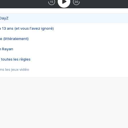
 DayZ
 a 13 ans (et vous l'avez ignoré)
e (littéralement)
im Rayan
 toutes les règles
s les jeux vidéo
us choquant de Rockstar ? - Le scandale BULLY
e plus moche de Steam
du RÊVE tourne au CAUCHEMAR
pendant 8 heures
it… à tort