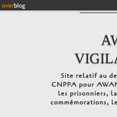
A
VIGI
Site relatif au 
CNPPA pour AWANS,
les prisonniers, l
commémorations, le