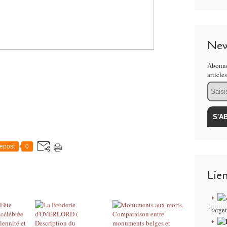
New
Abonne
article
Email
epost
0
Lie
" targ