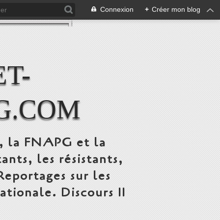
Connexion
+
Créer mon blog
T-
G.COM
C, la FNAPG et la
s, les résistants,
 Reportages sur les
ionale. Discours 11