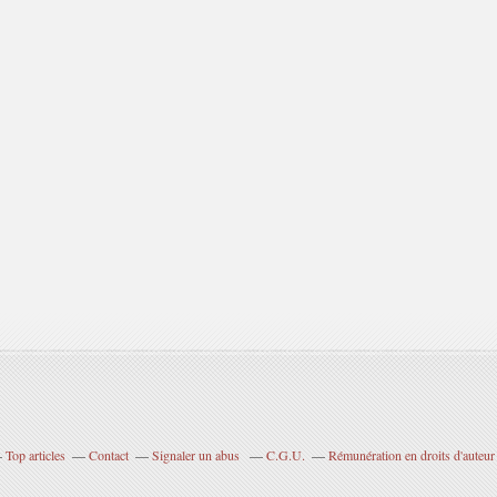
Top articles
Contact
Signaler un abus
C.G.U.
Rémunération en droits d'auteur