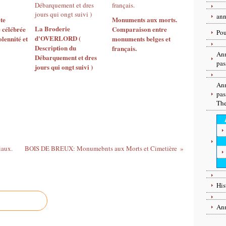
an
te
Monuments aux morts.
La Broderie
é célébrée
Comparaison entre
Pou
d'OVERLORD (
olennité et
monuments belges et
Description du
français.
Ann
Débarquement et dres
pas
jours qui ongt suivi )
Ann
pas
Th
aux.
BOIS DE BREUX: Monumebnts aux Morts et Cimetière
His
Ann