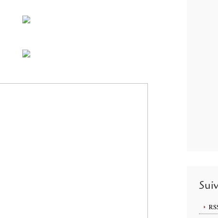
Sui
RS