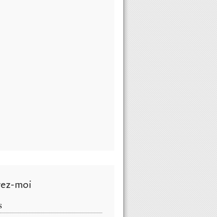
vez-moi
S