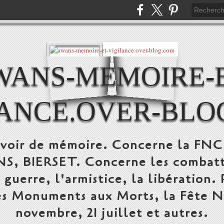
WANS-MEMOIRE-E
LANCE.OVER-BLO
devoir de mémoire. Concerne la FN
 BIERSET. Concerne les combattant
a guerre, l'armistice, la libération.
s Monuments aux Morts, la Fête Nat
novembre, 21 juillet et autres.