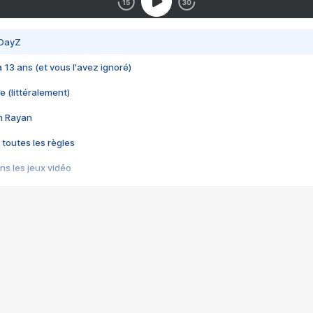
 DayZ
 a 13 ans (et vous l'avez ignoré)
e (littéralement)
im Rayan
 toutes les règles
s les jeux vidéo
us choquant de Rockstar ? - Le scandale BULLY
e plus moche de Steam
du RÊVE tourne au CAUCHEMAR
pendant 8 heures
it… à tort