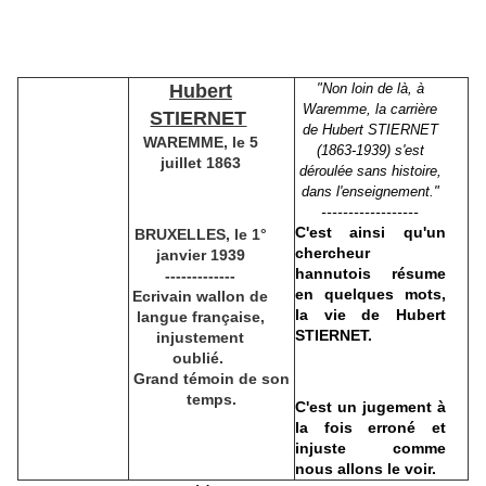
Hubert
"Non loin de là, à
Waremme, la carrière
STIERNET
de Hubert STIERNET
WAREMME, le 5
(1863-1939) s'est
juillet 1863
déroulée sans histoire,
dans l'enseignement."
------------------
C'est ainsi qu'un
BRUXELLES, le 1°
chercheur
janvier 1939
hannutois résume
-------------
en quelques mots,
Ecrivain wallon de
la vie de Hubert
langue française,
STIERNET.
injustement
oublié.
Grand témoin de son
temps.
C'est un jugement à
la fois erroné et
injuste comme
nous allons le voir.