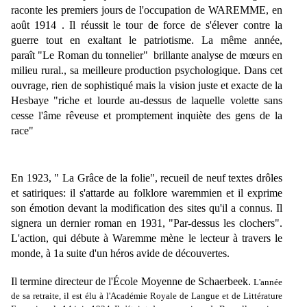
raconte les premiers jours de l'occupation de WAREMME, en
août 1914 . Il réussit le tour de force de s'élever contre la
guerre tout en exaltant le patriotisme
.
La même année,
paraît "
Le Roman du tonnelier"
brillante analyse de mœurs en
milieu rural., sa meilleure production psychologique. Dans cet
ouvrage, rien de sophistiqué mais la vision juste et exacte de la
Hesbaye
"riche et lourde au-dessus de laquelle volette sans
cesse l'âme rêveuse et promptement inquiète des gens de la
race"
En 1923, "
La Grâce de la folie"
, recueil de neuf textes drôles
et satiriques: il s'attarde au folklore waremmien et il exprime
son émotion devant la modification des sites qu'il a connus. Il
signera un dernier roman en 1931, "
Par-dessus les clochers"
.
L'action, qui débute à Waremme mène le lecteur à travers le
monde, à 1a suite d'un héros avide de découvertes.
Il termine directeur de l'École Moyenne de Schaerbeek.
L'année
de sa retraite, il est élu à l'Académie Royale de Langue et de Littérature