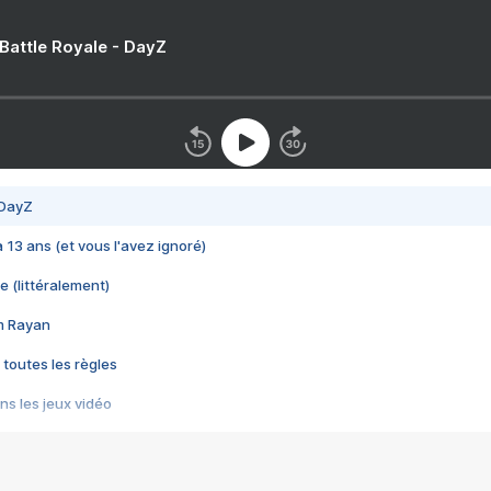
 Battle Royale - DayZ
 DayZ
 a 13 ans (et vous l'avez ignoré)
e (littéralement)
im Rayan
 toutes les règles
s les jeux vidéo
us choquant de Rockstar ? - Le scandale BULLY
e plus moche de Steam