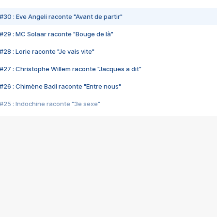
#30 : Eve Angeli raconte "Avant de partir"
#29 : MC Solaar raconte "Bouge de là"
28 : Lorie raconte "Je vais vite"
#27 : Christophe Willem raconte "Jacques a dit"
#26 : Chimène Badi raconte "Entre nous"
#25 : Indochine raconte "3e sexe"
#24 : Zaho raconte "C'est chelou"
#23 : Patrick Bruel raconte "Au café des délices"
#22 : Kyo raconte "Le chemin"
#21 : Nolwenn Leroy raconte "Cassé"
#20 : Patrick Hernandez raconte "Born to be alive"
#19 : Lorie raconte "Près de moi"