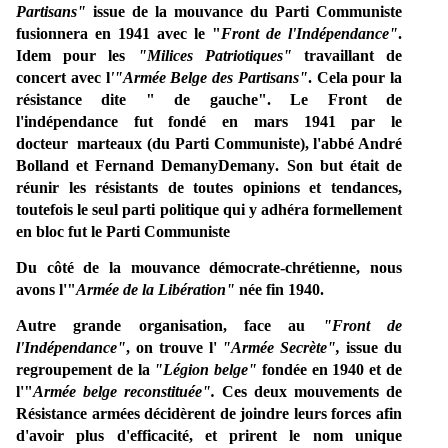
Partisans"
issue de la mouvance du Parti Communiste
fusionnera en 1941 avec le "
Front de l'Indépendance"
.
Idem pour les
"Milices Patriotiques"
travaillant de
concert avec l
'"Armée Belge des Partisans"
. Cela pour la
résistance dite " de gauche".
Le Front de
l'indépendance
fut
fondé en mars
1941
par le
docteur
marteaux
(du Parti Communiste
), l'abbé André
Bolland
et Fernand Demany
Demany
. Son but était de
réunir les résistants
de toutes opinions et tendances,
toutefois le seul parti politique qui y adhéra formellement
en bloc fut le Parti Communiste
Du côté de la mouvance démocrate-chrétienne, nous
avons l'"
Armée de la Libération"
née fin 1940.
Autre grande organisation, face au
"Front de
l'Indépendance"
, on trouve l'
"Armée Secrète",
issue du
regroupement de la
"Légion belge"
fondée en 1940 et de
l'"
Armée belge reconstituée".
Ces deux mouvements de
Résistance armées décidèrent de joindre leurs forces afin
d'avoir plus d'efficacité, et prirent le nom unique