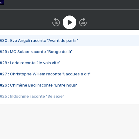
#30 : Eve Angeli raconte "Avant de partir"
#29 : MC Solaar raconte "Bouge de là"
28 : Lorie raconte "Je vais vite"
#27 : Christophe Willem raconte "Jacques a dit"
#26 : Chimène Badi raconte "Entre nous"
#25 : Indochine raconte "3e sexe"
#24 : Zaho raconte "C'est chelou"
#23 : Patrick Bruel raconte "Au café des délices"
#22 : Kyo raconte "Le chemin"